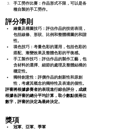
手工勞作比賽
：作品形式不限，可以是各
種自製的手工勞作。
評分準則
繪畫及構圖技巧
：評估作品的技術表現，
包括線條、形狀、比例和整體構圖的和諧
性。
填色技巧
：考量色彩的運用，包括色彩的
搭配、漸變效果及整體色彩的平衡感。
手工製作技巧
：評估作品的製作工藝，包
含材料的選擇、細節的處理及整體結構的
穩定性。
獨特創意性
：評價作品的創新性和原創
性，考慮其概念的獨特性及表達的個性。
評審將根據參賽者的表現進行綜合評分，成績
根據各評審的總分平均計算，取小數點後兩位
數字，評審的決定為最終決定。
獎項
冠軍、亞軍、季軍