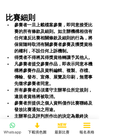
比賽細則
參賽者一旦上載檔案參賽，即同意接受比
賽的所有條款及細則。如主辦機構相信有
任何違反比賽相關條款及細則的行為，將
保留隨時取消有關參賽者參賽及獲獎資格
的權利，不設任何上訴機制。
得獎者不得將其得獎資格轉讓予其他人。
凡參賽者提交參賽作品，即表示同意本機
構將參賽作品及資料編輯、複製、存檔、
傳輸、發布、宣傳、展覽及印刷，無需事
先徵求參賽者同意。
所有參賽者必須遵守主辦單位所定規則，
違規者資格將被取消。
參賽者所提供之個人資料僅作比賽聯絡及
發放比賽通知之用途。
主辦單位及評判所作出的決定為最終決
定，任何人不得異議。
如有任何爭議，本機構保留最後權利。
Whatsapp
下載填色圖
最新比賽
報名表格