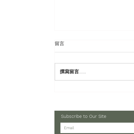
留言
撰寫留言......
第十四屆國際兒童及青少年朗
誦比賽2026
Subscribe to Our Site