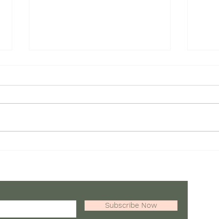
第十四屆國際兒童及青少年卡
第十
通人物填色/繪畫/手工勞作比
洋生
賽
賽
Subscribe Now