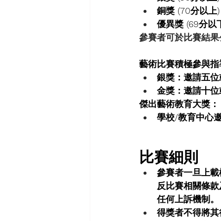
銅獎 (70分以上)
優異獎 (69分以
參賽者可於比賽結果
藝術比賽積極參與指
銀獎：邀請五位
金獎：邀請十位
傑出藝術教育大獎：
學校/教育中心
比賽細則
參賽者一旦上載
反比賽相關條款
任何上訴機制。
得獎者不得將其