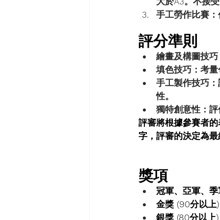
大於A3。不接
手工勞作比賽
：
評分準則
繪畫及構圖技巧
填色技巧
：考量
手工製作技巧
：
性。
獨特創意性
：評
評審將根據參賽者的
字，評審的決定為最
獎項
冠軍、亞軍、季
金獎 (90分以上)
銀獎 (80分以上)