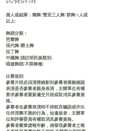
個人或組隊：獨舞/雙至三人舞/群舞(4人或
以上)
舞蹈分類：
芭蕾舞
現代舞/爵士舞
拉丁舞
中國舞(請註明民族類別)
唱遊舞蹈(不限舞種)
比賽規則 :
參賽片段必須清楚錄影到參賽者樣貌確認
表演是否參賽者親身表演，主辦單位有權
要求參賽者重新遞交片段或取消其參賽資
格。
參賽者在參賽表演時不得粗言穢語或作出
任何淫褻不雅的行為，如違規者，主辦單
位和評審委員有權取消其參賽資格。
參賽者嚴禁虛報年齡，倘發現參賽者之報