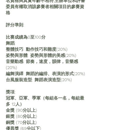
名資格與真實年齡不相符,主辦單位和評審
委員有權取消該參賽者相關項目的參賽資
格
評分準則:
比賽成績為0至100分
舞蹈:
整體技巧: 動作技巧和難度(20%)
姿勢與形體: 姿勢與形體的美感(20%)
音樂動感: 節奏，速度，韻律，音樂感
(20%)
編舞演繹: 舞蹈的編排、表演的形式(20%)
台風服裝造型: 舞蹈表演造型(20%)
獎項:
冠軍、亞軍、季軍（每組各一名，每組最
多 12人）
金獎 (90分以上)
銀獎 (80分以上)
銅獎 (70分以上)
優異獎 (69分以下)