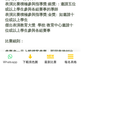
表演比賽積極參與指導獎(銀獎)：邀請五位
或以上學生參與各組賽事的導師
表演比賽積極參與指導獎(金獎): 如邀請十
位或以上學生
傑出表演教育大獎: 學校/教育中心邀請十
位或以上學生參與各組賽事
比賽細則：
參賽者一旦上載檔案參賽，即同意接納比
賽的所有條款及細則。如主辦機構相信有
Whatsapp
下載填色圖
最新比賽
報名表格
任何違反比賽相關條款及細則的行為,將保
留隨時取消有關參賽者參賽及獲獎資格的
權利，是次比賽亦不設任何上訴機制。
得獎者不得將其得獎資格轉讓予其他人。
凡參賽者提交參賽作品，即表示同意本機
構將參賽作品及資料編輯、 複製、存檔、
傳輸、發布、宣傳、展覽及印刷，而無需
事先徵求參賽者同意及支付任何費用，並
保存採用作品之最終決定權。
所有參賽者必須遵守主辦單位所定規則，