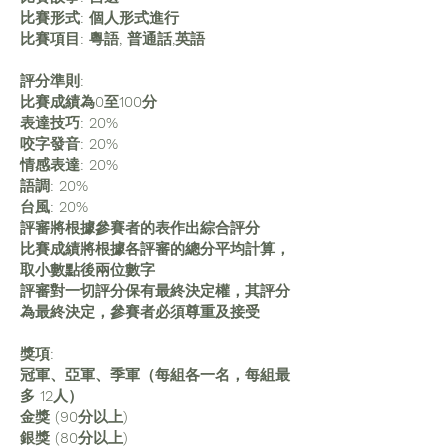
比賽形式: 個人形式進行
比賽項目: 粵語, 普通話,英語
評分準則:
比賽成績為0至100分
表達技巧: 20%
咬字發音: 20%
情感表達: 20%
語調: 20%
台風: 20%
評審將根據參賽者的表作出綜合評分
比賽成績將根據各評審的總分平均計算，
取小數點後兩位數字
評審對一切評分保有最終決定權，其評分
為最終決定，參賽者必須尊重及接受
獎項:
冠軍、亞軍、季軍（每組各一名，每組最
多 12人）
金獎 (90分以上)
銀獎 (80分以上)