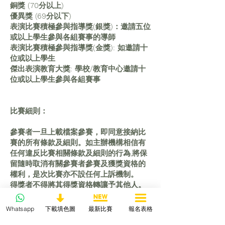
銅獎 (70分以上)
優異獎 (69分以下)
表演比賽積極參與指導獎(銀獎)：邀請五位
或以上學生參與各組賽事的導師
表演比賽積極參與指導獎(金獎): 如邀請十
位或以上學生
傑出表演教育大獎: 學校/教育中心邀請十
位或以上學生參與各組賽事
比賽細則：
參賽者一旦上載檔案參賽，即同意接納比
賽的所有條款及細則。如主辦機構相信有
任何違反比賽相關條款及細則的行為,將保
留隨時取消有關參賽者參賽及獲獎資格的
權利，是次比賽亦不設任何上訴機制。
得獎者不得將其得獎資格轉讓予其他人。
凡參賽者提交參賽作品，即表示同意本機
構將參賽作品及資料編輯、 複製、存檔、
Whatsapp
下載填色圖
最新比賽
報名表格
傳輸、發布、宣傳、展覽及印刷，而無需